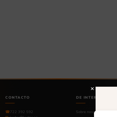
CONTACTO
DE INTERÉS
☎
722 392 592
Sobre nosotros