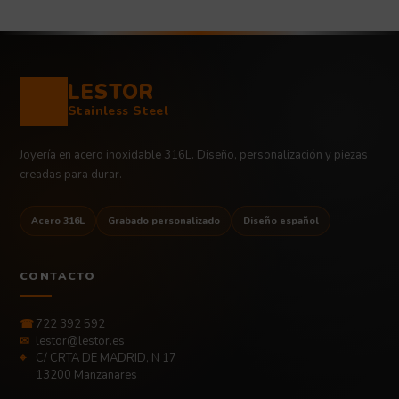
LESTOR
Stainless Steel
Joyería en acero inoxidable 316L. Diseño, personalización y piezas
creadas para durar.
Acero 316L
Grabado personalizado
Diseño español
CONTACTO
☎
722 392 592
✉
lestor@lestor.es
⌖
C/ CRTA DE MADRID, N 17
13200 Manzanares