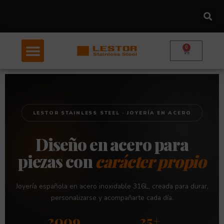
Ir
al
contenido
0
Carrito
LESTOR STAINLESS STEEL · JOYERÍA EN ACERO
Diseño en acero para
piezas con
carácter propio
Joyería española en acero inoxidable 316L, creada para durar,
personalizarse y acompañarte cada día.
2009
25+