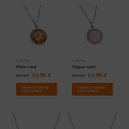
Collares
Collares
Pitón neck
Taipan neck
14,90
€
14,90
€
DESDE
DESDE
SELECCIONAR
SELECCIONAR
OPCIONES
OPCIONES
Rango
Rango
Este
Este
de
producto
de
producto
tiene
tiene
precios:
precios: