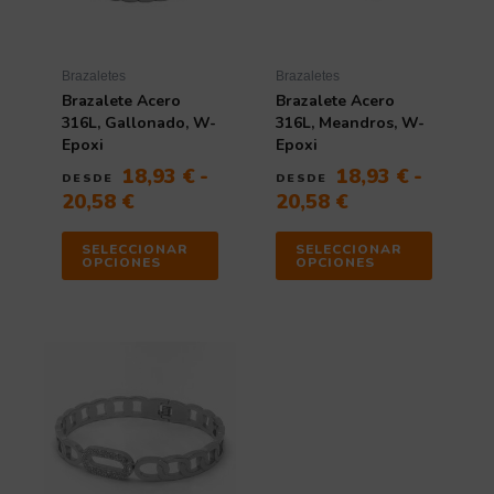
hasta
hasta
opciones
opciones
20,58 €
20,58 €
se
se
pueden
pueden
elegir
elegir
Brazaletes
Brazaletes
en
en
Brazalete Acero
Brazalete Acero
la
la
316L, Gallonado, W-
316L, Meandros, W-
página
página
Epoxi
Epoxi
de
de
18,93
€
-
18,93
€
-
DESDE
DESDE
producto
producto
20,58
€
20,58
€
SELECCIONAR
SELECCIONAR
OPCIONES
OPCIONES
Rango
Este
de
producto
tiene
precios:
múltiples
desde
variantes.
24,71 €
Las
hasta
opciones