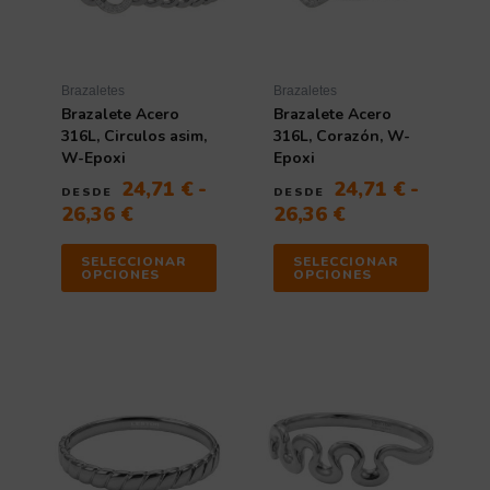
hasta
hasta
opciones
opciones
26,36 €
26,36 €
se
se
pueden
pueden
elegir
elegir
Brazaletes
Brazaletes
en
en
Brazalete Acero
Brazalete Acero
la
la
316L, Circulos asim,
316L, Corazón, W-
página
página
W-Epoxi
Epoxi
de
de
24,71
€
-
24,71
€
-
DESDE
DESDE
producto
producto
26,36
€
26,36
€
SELECCIONAR
SELECCIONAR
OPCIONES
OPCIONES
Rango
Rango
Este
Este
de
producto
de
producto
tiene
tiene
precios:
precios:
múltiples
múltiples
desde
desde
variantes.
variantes
18,93 €
18,93 €
Las
Las