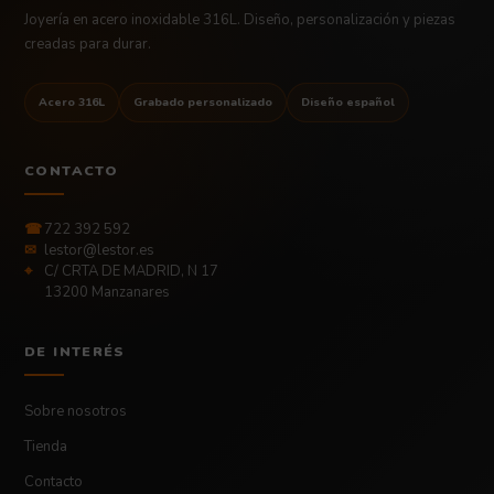
Joyería en acero inoxidable 316L. Diseño, personalización y piezas
creadas para durar.
Acero 316L
Grabado personalizado
Diseño español
CONTACTO
☎
722 392 592
✉
lestor@lestor.es
⌖
C/ CRTA DE MADRID, N 17
13200 Manzanares
DE INTERÉS
Sobre nosotros
Tienda
Contacto