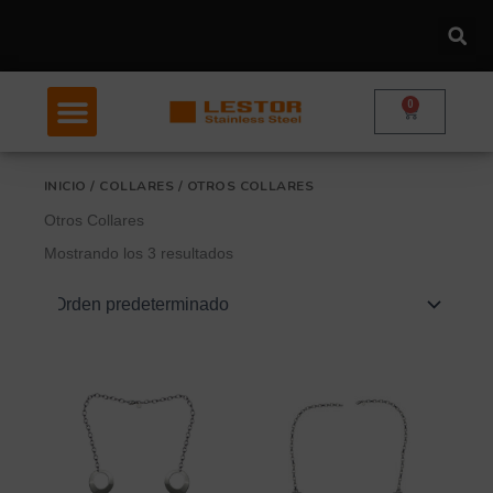
Ir
al
contenido
0
Carrito
INICIO
/
COLLARES
/ OTROS COLLARES
Otros Collares
Mostrando los 3 resultados