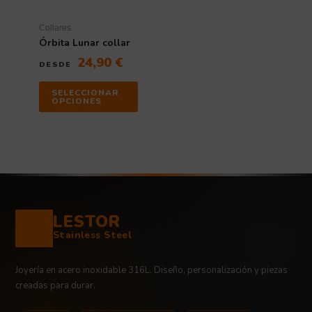
Collares
Órbita Lunar collar
24,90
€
DESDE
SELECCIONAR
OPCIONES
LESTOR
Stainless Steel
Joyería en acero inoxidable 316L. Diseño, personalización y piezas
creadas para durar.