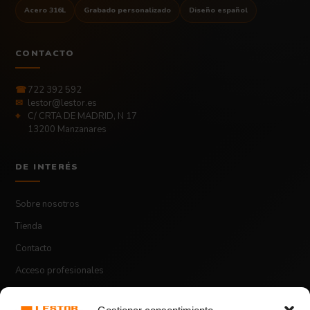
Acero 316L
Grabado personalizado
Diseño español
CONTACTO
☎
722 392 592
✉
lestor@lestor.es
⌖
C/ CRTA DE MADRID, N 17
13200 Manzanares
DE INTERÉS
Sobre nosotros
Tienda
Contacto
Acceso profesionales