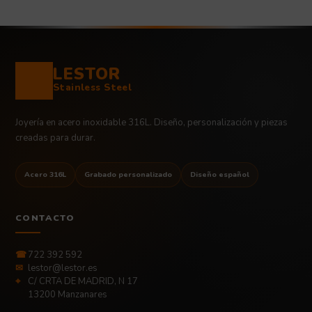
LESTOR
Stainless Steel
Joyería en acero inoxidable 316L. Diseño, personalización y piezas
creadas para durar.
Acero 316L
Grabado personalizado
Diseño español
CONTACTO
☎
722 392 592
✉
lestor@lestor.es
⌖
C/ CRTA DE MADRID, N 17
13200 Manzanares