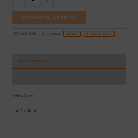
AÑADIR AL CARRITO
SKU:
E10358/
Categorías:
,
AROS
PENDIENTES
DESCRIPCIÓN
INFORMACIÓN ADICIONAL
Arito Acero
con 1 infinito