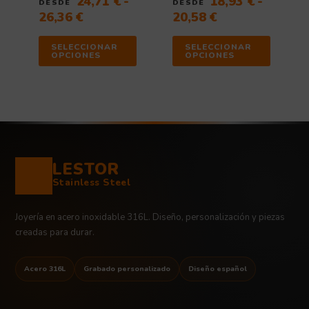
24,71
€
-
18,93
€
-
DESDE
DESDE
26,36
€
20,58
€
SELECCIONAR
SELECCIONAR
OPCIONES
OPCIONES
LESTOR
Stainless Steel
Joyería en acero inoxidable 316L. Diseño, personalización y piezas
creadas para durar.
Acero 316L
Grabado personalizado
Diseño español