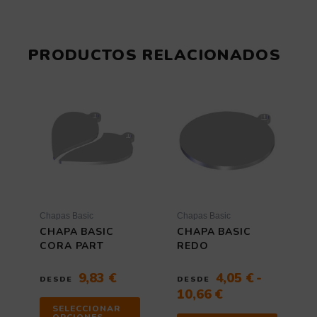
PRODUCTOS RELACIONADOS
Rango
Este
Este
producto
de
producto
tiene
tiene
precios:
múltiples
múltiples
desde
variantes.
variantes
4,05 €
Las
Las
hasta
opciones
opciones
10,66 €
se
se
pueden
pueden
elegir
elegir
Chapas Basic
Chapas Basic
en
en
CHAPA BASIC
CHAPA BASIC
la
la
CORA PART
REDO
página
página
de
de
9,83
€
4,05
€
-
DESDE
DESDE
producto
producto
10,66
€
SELECCIONAR
OPCIONES