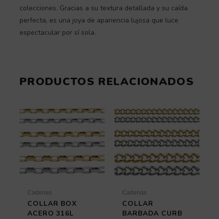
colecciones. Gracias a su textura detallada y su caída
perfecta, es una joya de apariencia lujosa que luce
espectacular por sí sola.
PRODUCTOS RELACIONADOS
Rango
Rango
Este
Este
de
producto
de
producto
tiene
tiene
precios:
precios:
múltiples
múltiples
desde
desde
variantes.
variantes
8,18 €
5,70 €
Las
Las
hasta
hasta
opciones
opciones
13,97 €
16,45 €
se
se
pueden
pueden
elegir
elegir
Cadenas
Cadenas
en
en
COLLAR BOX
COLLAR
la
la
ACERO 316L
BARBADA CURB