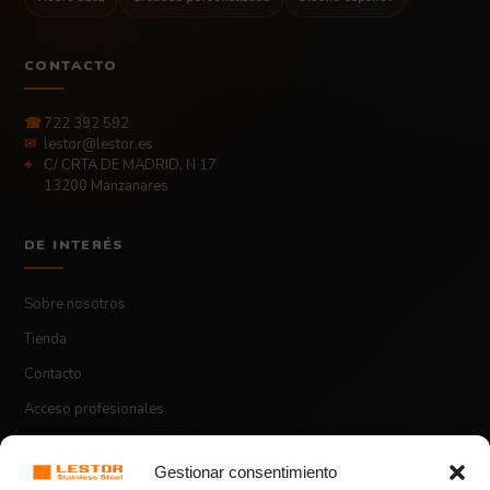
CONTACTO
☎
722 392 592
✉
lestor@lestor.es
⌖
C/ CRTA DE MADRID, N 17
13200 Manzanares
DE INTERÉS
Sobre nosotros
Tienda
Contacto
Acceso profesionales
Gestionar consentimiento
ASPECTOS LEGALES