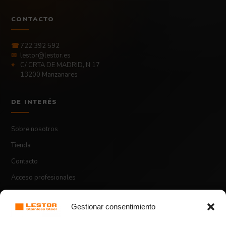
CONTACTO
☎
722 392 592
✉
lestor@lestor.es
⌖
C/ CRTA DE MADRID, N 17
13200 Manzanares
DE INTERÉS
Sobre nosotros
Tienda
Contacto
Acceso profesionales
Gestionar consentimiento
ASPECTOS LEGALES