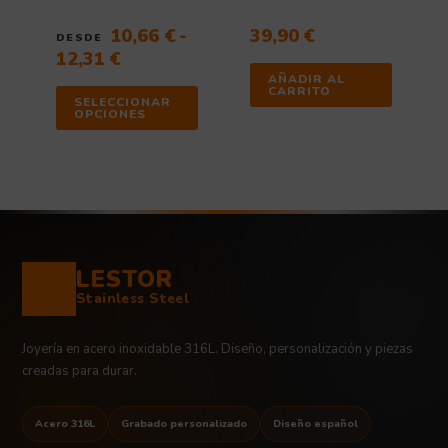
página
de
10,66
€
-
39,90
€
DESDE
producto
12,31
€
AÑADIR AL
CARRITO
SELECCIONAR
OPCIONES
LESTOR
Stainless Steel
Joyería en acero inoxidable 316L. Diseño, personalización y piezas
creadas para durar.
Acero 316L
Grabado personalizado
Diseño español