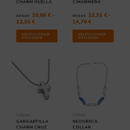
la
la
CHARM HUELLA
C/MARINERA
página
página
de
de
10,66
€
-
12,31
€
-
DESDE
DESDE
producto
producto
12,31
€
14,79
€
SELECCIONAR
SELECCIONAR
OPCIONES
OPCIONES
Rango
Este
de
producto
tiene
precios:
múltiples
desde
variantes.
10,66 €
Las
hasta
opciones
12,31 €
se
pueden
elegir
Collares
Collares
en
GARGANTILLA
NEOGRECA
la
CHARM CRUZ
COLLAR