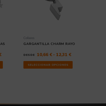
14,79 €
12,31 €
se
se
pueden
pueden
elegir
elegir
en
en
la
la
página
página
de
de
producto
producto
Collares
GARGANTILLA CHARM RAYO
LAS
10,66
€
-
12,31
€
€
DESDE
SELECCIONAR OPCIONES