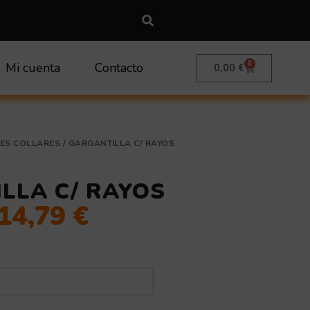
0
Mi cuenta
Contacto
Carrito
0,00
€
Rango
ES COLLARES
/ GARGANTILLA C/ RAYOS
de
precios:
desde
LLA C/ RAYOS
12,31 €
hasta
14,79
€
14,79 €