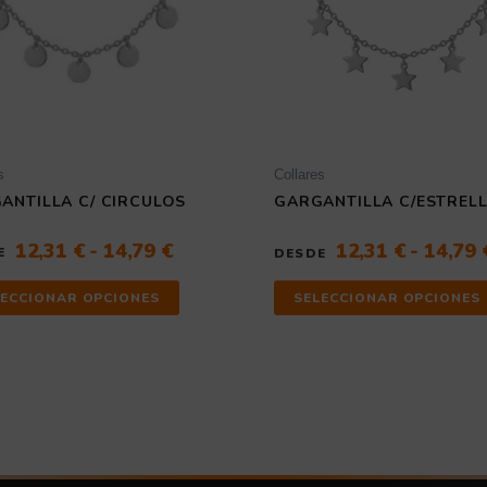
14,79 €
se
pueden
elegir
en
la
página
de
producto
s
Collares
ANTILLA C/ CIRCULOS
GARGANTILLA C/ESTREL
12,31
€
-
14,79
€
12,31
€
-
14,79
E
DESDE
LECCIONAR OPCIONES
SELECCIONAR OPCIONES