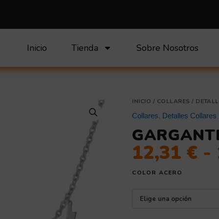
Inicio
Tienda
Sobre Nosotros
Gargantilla
INICIO
/
COLLARES
/
DETALL
c/
Collares
,
Detalles Collares
rayos
GARGANTI
cantidad
12,31
€
-
COLOR ACERO