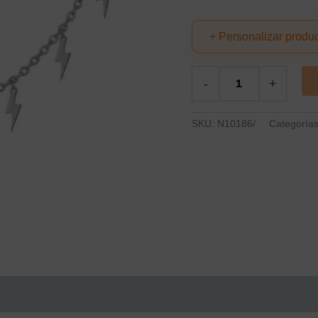
+ Personalizar produ
-
+
SKU:
N10186/
Categoría