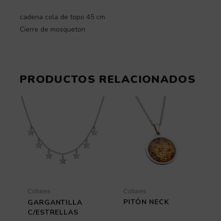
cadena cola de topo 45 cm
Cierre de mosqueton
PRODUCTOS RELACIONADOS
Rango
Este
de
producto
tiene
precios:
múltiples
desde
variantes.
12,31 €
Las
hasta
opciones
14,79 €
se
pueden
elegir
Collares
Collares
en
PITÓN NECK
GARGANTILLA
la
C/ESTRELLAS
página