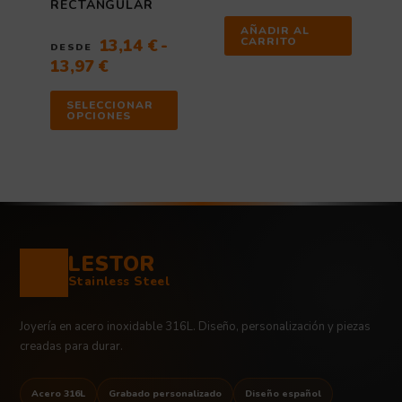
RECTANGULAR
producto
AÑADIR AL
CARRITO
13,14
€
-
DESDE
13,97
€
SELECCIONAR
OPCIONES
LESTOR
Stainless Steel
Joyería en acero inoxidable 316L. Diseño, personalización y piezas
creadas para durar.
Acero 316L
Grabado personalizado
Diseño español