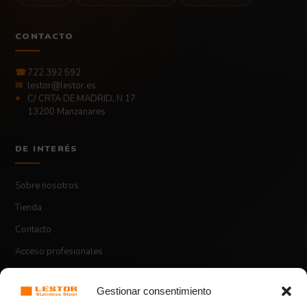
CONTACTO
☎
722 392 592
✉
lestor@lestor.es
⌖
C/ CRTA DE MADRID, N 17
13200 Manzanares
DE INTERÉS
Sobre nosotros
Tienda
Contacto
Acceso profesionales
Gestionar consentimiento
ASPECTOS LEGALES