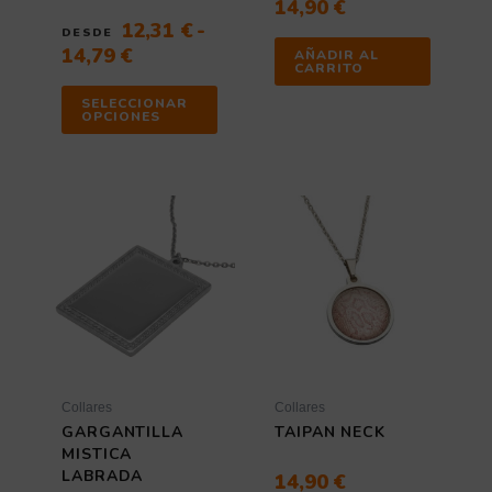
14,90
€
de
12,31
€
-
DESDE
producto
14,79
€
AÑADIR AL
CARRITO
SELECCIONAR
OPCIONES
Rango
Este
de
producto
tiene
precios:
múltiples
desde
variantes.
13,14 €
Las
hasta
opciones
13,97 €
se
pueden
elegir
Collares
Collares
en
GARGANTILLA
TAIPAN NECK
la
MISTICA
página
LABRADA
14,90
€
de