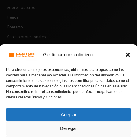
Sobre nosotros
Tienda
Contacto
Acceso profesionales
Gestionar consentimiento
ASPECTOS LEGALES
Para ofrecer las mejores experiencias, utilizamos tecnologías como las
Aviso legal
cookies para almacenar y/o acceder a la información del dispositivo. El
consentimiento de estas tecnologías nos permitirá procesar datos como el
Política de envíos
comportamiento de navegación o las identificaciones únicas en este sitio.
BONO DE BIENVENIDA
No consentir o retirar el consentimiento, puede afectar negativamente a
Política de devoluciones y reembolsos
50% OFF
ciertas características y funciones.
Política de privacidad
Política de cookies
Aceptar
En compras superiores a 100€.
Denegar
Introduce el código de cupón
HOLA50