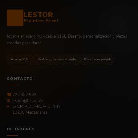
LESTOR
Stainless Steel
Joyería en acero inoxidable 316L. Diseño, personalización y piezas
creadas para durar.
Acero 316L
Grabado personalizado
Diseño español
CONTACTO
☎
722 392 592
✉
lestor@lestor.es
⌖
C/ CRTA DE MADRID, N 17
13200 Manzanares
DE INTERÉS