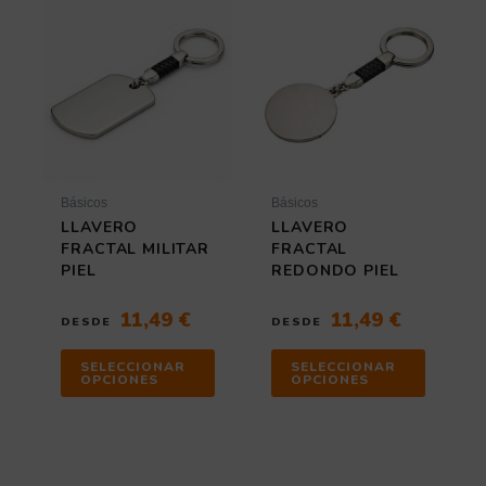
Este
Este
producto
producto
tiene
tiene
múltiples
múltiples
variantes.
variantes
Las
Las
opciones
opciones
se
se
pueden
pueden
elegir
elegir
Básicos
Básicos
en
en
LLAVERO
LLAVERO
la
la
FRACTAL MILITAR
FRACTAL
página
página
PIEL
REDONDO PIEL
de
de
producto
producto
11,49
€
11,49
€
DESDE
DESDE
SELECCIONAR
SELECCIONAR
OPCIONES
OPCIONES