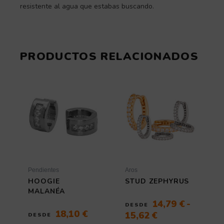
resistente al agua que estabas buscando.
PRODUCTOS RELACIONADOS
Rango
Este
Este
producto
de
producto
tiene
tiene
precios:
múltiples
múltiples
desde
variantes.
variantes
14,79 €
Las
Las
hasta
opciones
opciones
15,62 €
se
se
pueden
pueden
elegir
elegir
Pendientes
Aros
en
en
HOOGIE
STUD ZEPHYRUS
la
la
MALANÉA
página
página
14,79
€
-
DESDE
de
de
18,10
€
15,62
€
DESDE
producto
producto