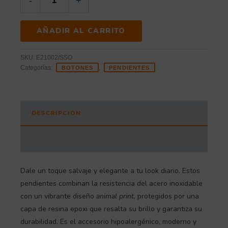
-
+
AÑADIR AL CARRITO
SKU:
E21002/SSO
Categorías:
,
BOTONES
PENDIENTES
DESCRIPCIÓN
INFORMACIÓN ADICIONAL
Dale un toque salvaje y elegante a tu look diario. Estos
pendientes combinan la resistencia del acero inoxidable
con un vibrante diseño
animal print
, protegidos por una
capa de resina epoxi que resalta su brillo y garantiza su
durabilidad. Es el accesorio hipoalergénico, moderno y