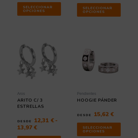
SELECCIONAR
SELECCIONAR
OPCIONES
OPCIONES
Rango
Este
Este
de
producto
producto
tiene
tiene
precios:
múltiples
múltiples
desde
variantes.
variantes
12,31 €
Las
Las
hasta
opciones
opciones
13,97 €
se
se
pueden
pueden
elegir
elegir
Aros
Pendientes
en
en
ARITO C/ 3
HOOGIE PÁNDER
la
la
ESTRELLAS
página
página
15,62
€
DESDE
de
de
12,31
€
-
DESDE
producto
producto
13,97
€
SELECCIONAR
OPCIONES