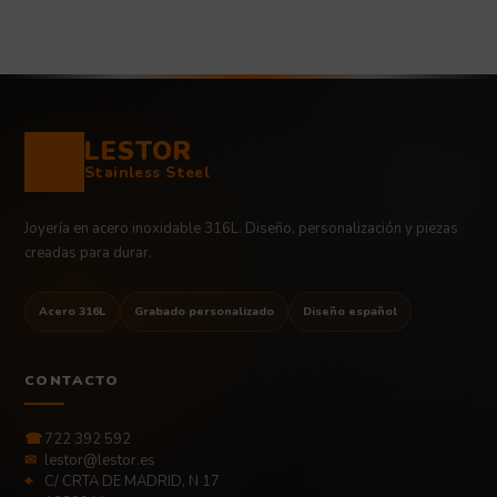
LESTOR
Stainless Steel
Joyería en acero inoxidable 316L. Diseño, personalización y piezas
creadas para durar.
Acero 316L
Grabado personalizado
Diseño español
CONTACTO
☎
722 392 592
✉
lestor@lestor.es
⌖
C/ CRTA DE MADRID, N 17