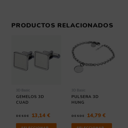
PRODUCTOS RELACIONADOS
Este
Este
producto
producto
tiene
tiene
múltiples
múltiples
variantes.
variantes
Las
Las
opciones
opciones
se
se
pueden
pueden
elegir
elegir
3D Basic
3D Basic
en
en
GEMELOS 3D
PULSERA 3D
la
la
CUAD
HUNG
página
página
de
de
13,14
€
14,79
€
DESDE
DESDE
producto
producto
SELECCIONAR
SELECCIONAR