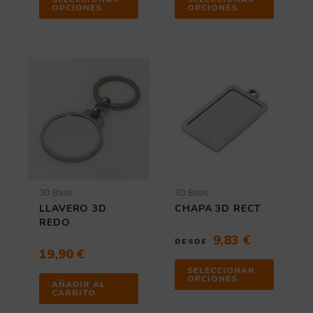
OPCIONES
OPCIONES
Este
producto
tiene
múltiples
variantes
Las
opciones
se
pueden
elegir
3D Basic
3D Basic
en
LLAVERO 3D
CHAPA 3D RECT
la
REDO
página
9,83
€
DESDE
de
19,90
€
producto
SELECCIONAR
OPCIONES
AÑADIR AL
CARRITO