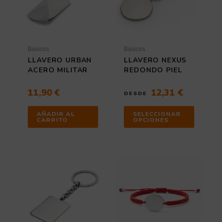
Las
opciones
se
pueden
elegir
Básicos
Básicos
en
LLAVERO URBAN
LLAVERO NEXUS
la
ACERO MILITAR
REDONDO PIEL
página
de
11,90
€
12,31
€
DESDE
producto
AÑADIR AL
SELECCIONAR
CARRITO
OPCIONES
Este
producto
tiene
múltiples
variantes
Las
opciones