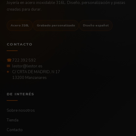
Joyería en acero inoxidable 316L. Diseño, personalización y piezas
creadas para durar.
Acero 316L
Grabado personalizado
Diseño español
CONTACTO
☎
722 392 592
✉
lestor@lestor.es
⌖
C/ CRTA DE MADRID, N 17
13200 Manzanares
DE INTERÉS
Sobre nosotros
Tienda
Contacto