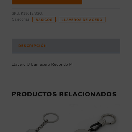
SKU:
K19012/SSO.
Categorías:
,
BÁSICOS
LLAVEROS DE ACERO
DESCRIPCIÓN
Llavero Urban acero Redondo M
PRODUCTOS RELACIONADOS
Este
producto
tiene
múltiples
variantes