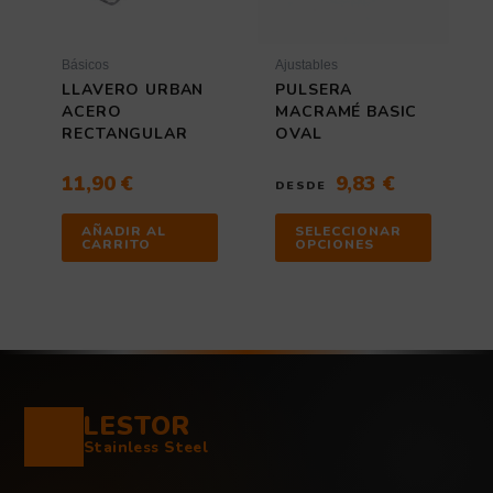
se
pueden
elegir
Básicos
Ajustables
en
LLAVERO URBAN
PULSERA
la
ACERO
MACRAMÉ BASIC
página
RECTANGULAR
OVAL
de
producto
11,90
€
9,83
€
DESDE
AÑADIR AL
SELECCIONAR
CARRITO
OPCIONES
LESTOR
Stainless Steel