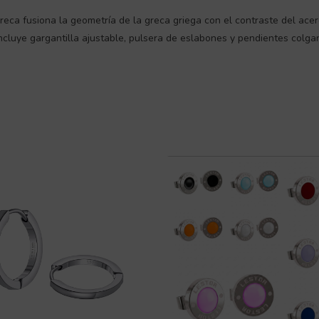
reca fusiona la geometría de la greca griega con el contraste del acer
 Incluye gargantilla ajustable, pulsera de eslabones y pendientes colgan
S
Rango
Este
producto
de
tiene
precios:
múltiples
desde
variantes.
8,18 €
Las
hasta
opciones
12,31 €
se
pueden
elegir
en
la