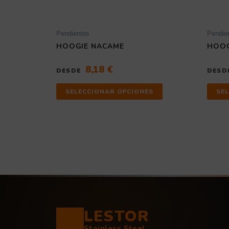
página
de
producto
Pendientes
Pendie
HOOGIE NACAME
HOOG
8,18
€
DESDE
DESD
SELECCIONAR OPCIONES
SE
LESTOR
Stainless Steel