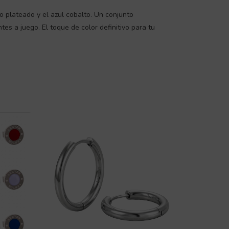
o plateado y el azul cobalto. Un conjunto
tes a juego. El toque de color definitivo para tu
Rango
Este
Este
producto
producto
de
tiene
tiene
precios:
múltiples
múltiples
desde
variantes.
variantes.
5,70 €
Las
Las
hasta
opciones
opciones
6,53 €
se
se
pueden
pueden
elegir
elegir
en
en
la
la