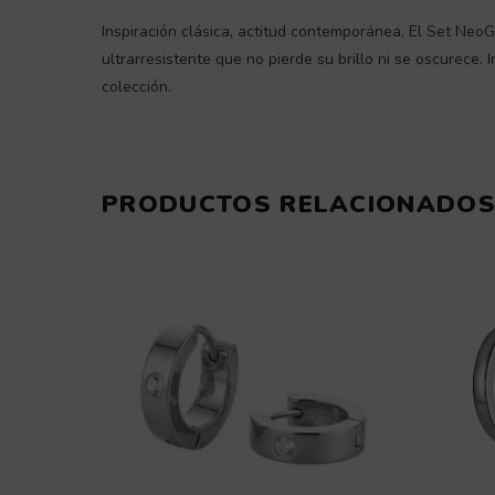
Inspiración clásica, actitud contemporánea. El Set NeoG
ultrarresistente que no pierde su brillo ni se oscurece.
colección.
PRODUCTOS RELACIONADO
Este
producto
tiene
múltiples
variantes.
Las
opciones
se
pueden
elegir
en
la