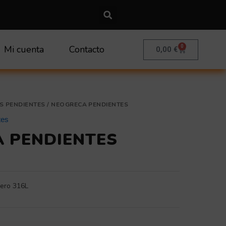
0
Mi cuenta
Contacto
Carrito
0,00
€
S PENDIENTES
/ NEOGRECA PENDIENTES
tes
 PENDIENTES
ero 316L