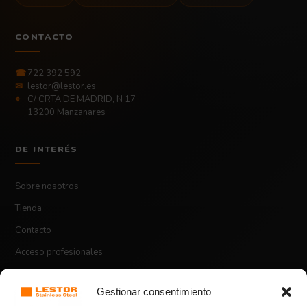
CONTACTO
☎
722 392 592
✉
lestor@lestor.es
⌖
C/ CRTA DE MADRID, N 17
13200 Manzanares
DE INTERÉS
Sobre nosotros
Tienda
Contacto
Acceso profesionales
Gestionar consentimiento
ASPECTOS LEGALES