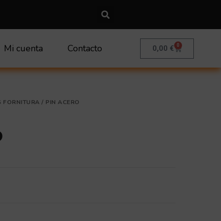
0
Mi cuenta
Contacto
Carrito
0,00
€
 FORNITURA
/ PIN ACERO
O