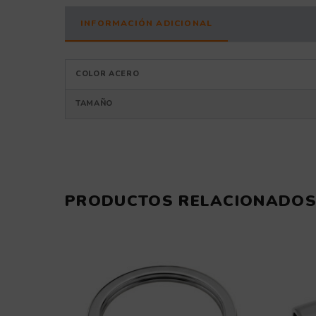
INFORMACIÓN ADICIONAL
COLOR ACERO
TAMAÑO
PRODUCTOS RELACIONADO
Este
producto
tiene
múltiples
variantes.
Las
opciones