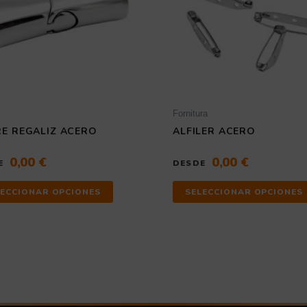
se
pueden
elegir
en
la
página
de
producto
Fornitura
RE REGALIZ ACERO
ALFILER ACERO
0,00
€
0,00
€
E
DESDE
LECCIONAR OPCIONES
SELECCIONAR OPCIONES