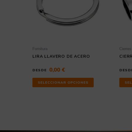
se
pueden
elegir
en
la
página
de
producto
Fornitura
Cierres
LIRA LLAVERO DE ACERO
CIER
0,00
€
DESDE
DESD
SELECCIONAR OPCIONES
SE