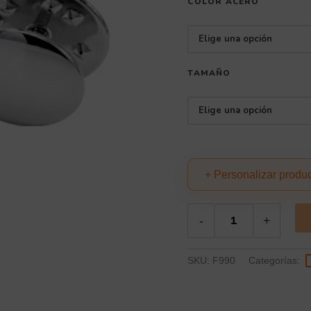
COLOR ACERO
TAMAÑO
+ Personalizar produ
-
+
SKU:
F990
Categorías: