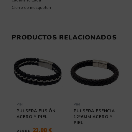
cadena forzada
Cierre de mosqueton
PRODUCTOS RELACIONADOS
Este
Este
producto
producto
tiene
tiene
múltiples
múltiples
variantes.
variantes
Las
Las
opciones
opciones
se
se
pueden
pueden
elegir
elegir
Piel
Piel
en
en
PULSERA FUSIÓN
PULSERA ESENCIA
la
la
ACERO Y PIEL
12*6MM ACERO Y
página
página
PIEL
de
de
23,88
€
DESDE