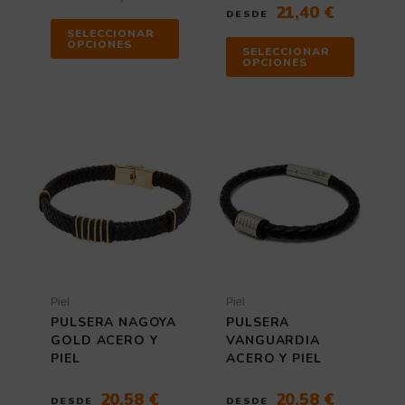
producto
producto
21,40
€
DESDE
SELECCIONAR
OPCIONES
SELECCIONAR
OPCIONES
Este
Este
producto
producto
tiene
tiene
múltiples
múltiples
variantes.
variantes
Las
Las
opciones
opciones
se
se
pueden
pueden
elegir
elegir
Piel
Piel
en
en
PULSERA NAGOYA
PULSERA
la
la
GOLD ACERO Y
VANGUARDIA
página
página
PIEL
ACERO Y PIEL
de
de
producto
producto
20,58
€
20,58
€
DESDE
DESDE