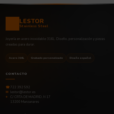
LESTOR
Stainless Steel
Joyería en acero inoxidable 316L. Diseño, personalización y piezas
creadas para durar.
Acero 316L
Grabado personalizado
Diseño español
CONTACTO
☎
722 392 592
✉
lestor@lestor.es
⌖
C/ CRTA DE MADRID, N 17
13200 Manzanares