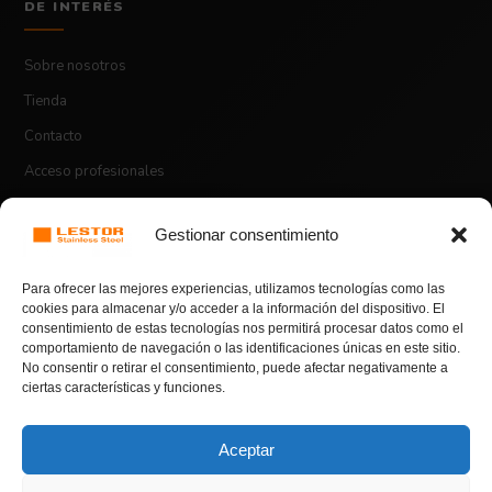
DE INTERÉS
Sobre nosotros
Tienda
Contacto
Acceso profesionales
Gestionar consentimiento
ASPECTOS LEGALES
Para ofrecer las mejores experiencias, utilizamos tecnologías como las
Aviso legal
cookies para almacenar y/o acceder a la información del dispositivo. El
consentimiento de estas tecnologías nos permitirá procesar datos como el
Política de envíos
comportamiento de navegación o las identificaciones únicas en este sitio.
BONO DE BIENVENIDA
No consentir o retirar el consentimiento, puede afectar negativamente a
Política de devoluciones y reembolsos
50% OFF
ciertas características y funciones.
Política de privacidad
Política de cookies
Aceptar
En compras superiores a 100€.