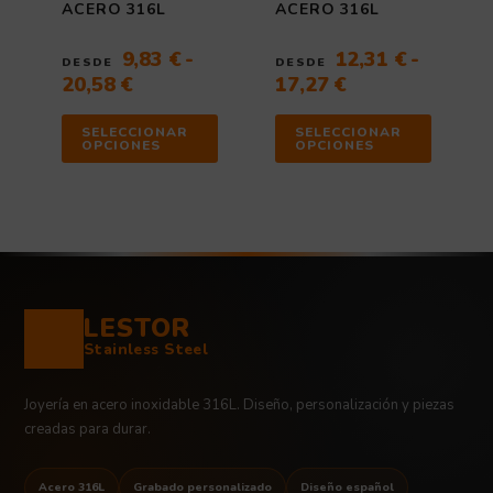
la
la
ACERO 316L
ACERO 316L
página
página
de
de
9,83
€
-
12,31
€
-
DESDE
DESDE
producto
producto
20,58
€
17,27
€
SELECCIONAR
SELECCIONAR
OPCIONES
OPCIONES
LESTOR
Stainless Steel
Joyería en acero inoxidable 316L. Diseño, personalización y piezas
creadas para durar.
Acero 316L
Grabado personalizado
Diseño español