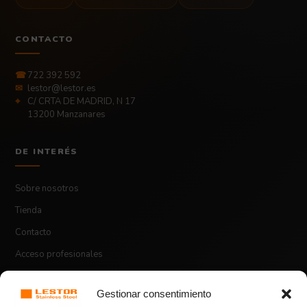
CONTACTO
☎
722 392 592
✉
lestor@lestor.es
⌖
C/ CRTA DE MADRID, N 17
13200 Manzanares
DE INTERÉS
Sobre nosotros
Tienda
Contacto
Acceso profesionales
Gestionar consentimiento
ASPECTOS LEGALES