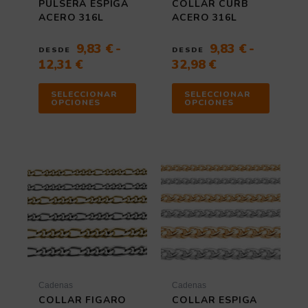
PULSERA ESPIGA
COLLAR CURB
la
la
ACERO 316L
ACERO 316L
página
página
de
de
9,83
€
-
9,83
€
-
DESDE
DESDE
producto
producto
12,31
€
32,98
€
SELECCIONAR
SELECCIONAR
OPCIONES
OPCIONES
Rango
Rango
Este
Este
de
producto
de
producto
tiene
tiene
precios:
precios:
múltiples
múltiples
desde
desde
variantes.
variantes
9,83 €
12,31 €
Las
Las
hasta
hasta
opciones
opciones
20,58 €
17,27 €
se
se
pueden
pueden
elegir
elegir
Cadenas
Cadenas
en
en
COLLAR FIGARO
COLLAR ESPIGA