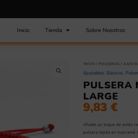
Inicio
Tienda
Sobre Nosotros
Pulsera
INICIO
/
PULSERAS
/
AJUSTA
Macramé
Ajustables
,
Básicos
,
Pulse
Basic
PULSERA 
Large
cantidad
LARGE
9,83
€
Añade un toque de estilo r
pulsera tejida en macramé. 