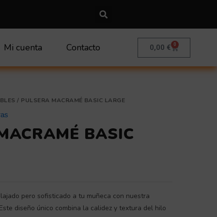
0
Mi cuenta
Contacto
Carrito
0,00
€
BLES
/ PULSERA MACRAMÉ BASIC LARGE
ras
MACRAMÉ BASIC
elajado pero sofisticado a tu muñeca con nuestra
Este diseño único combina la calidez y textura del hilo