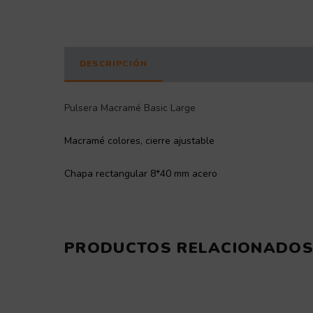
DESCRIPCIÓN
INFORMACIÓN ADICIONAL
Pulsera Macramé Basic Large
Macramé colores, cierre ajustable
Chapa rectangular 8*40 mm acero
PRODUCTOS RELACIONADO
Este
producto
tiene