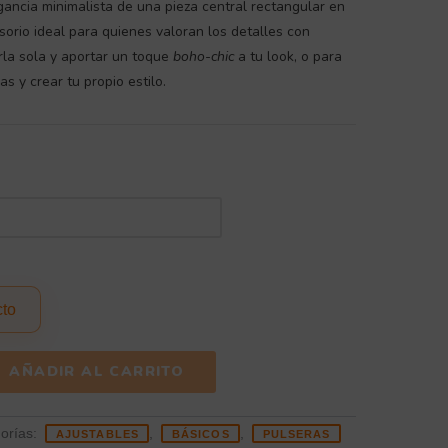
ancia minimalista de una pieza central rectangular en
sorio ideal para quienes valoran los detalles con
irla sola y aportar un toque
boho-chic
a tu look, o para
s y crear tu propio estilo.
cto
AÑADIR AL CARRITO
orías:
,
,
AJUSTABLES
BÁSICOS
PULSERAS