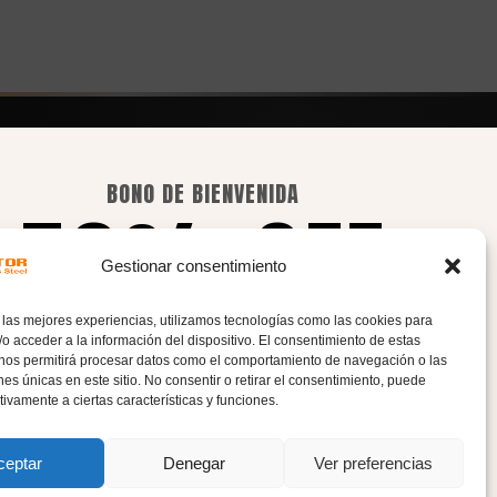
ASPECTOS LEGALES
BONO DE BIENVENIDA
50% OFF
Aviso legal
Gestionar consentimiento
Política de envíos
Política de devoluciones y
 las mejores experiencias, utilizamos tecnologías como las cookies para
reembolsos
En compras superiores a 100€.
o acceder a la información del dispositivo. El consentimiento de estas
 nos permitirá procesar datos como el comportamiento de navegación o las
Política de privacidad
ones únicas en este sitio. No consentir o retirar el consentimiento, puede
Introduce el código de cupón
HOLA50
tivamente a ciertas características y funciones.
Política de cookies
para conseguir este descuento
ceptar
Denegar
Ver preferencias