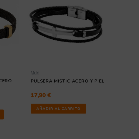
múltiples
variantes.
Las
opciones
se
pueden
elegir
en
la
página
de
producto
Multi
CERO
PULSERA MISTIC ACERO Y PIEL
17,90
€
AÑADIR AL CARRITO