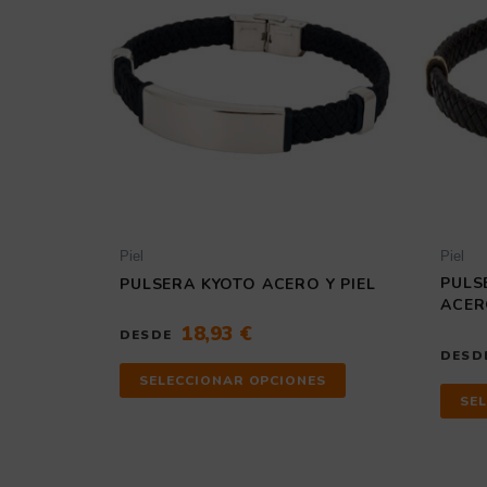
múltiples
variantes.
Las
opciones
se
pueden
elegir
en
la
página
de
producto
Piel
Piel
PULS
PULSERA KYOTO ACERO Y PIEL
ACER
18,93
€
DESDE
DESD
SELECCIONAR OPCIONES
SE