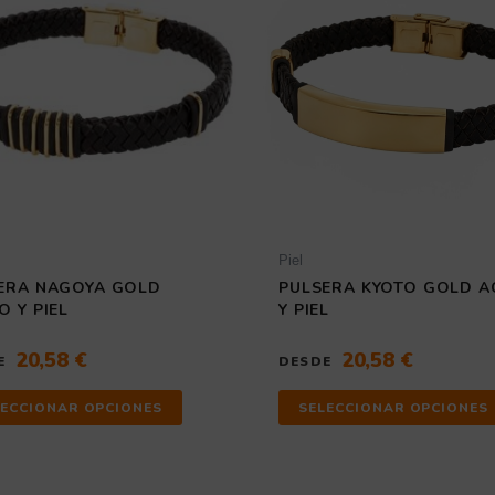
múltiples
variantes.
Las
opciones
se
pueden
elegir
en
la
página
de
producto
Piel
ERA NAGOYA GOLD
PULSERA KYOTO GOLD A
O Y PIEL
Y PIEL
20,58
€
20,58
€
E
DESDE
LECCIONAR OPCIONES
SELECCIONAR OPCIONES