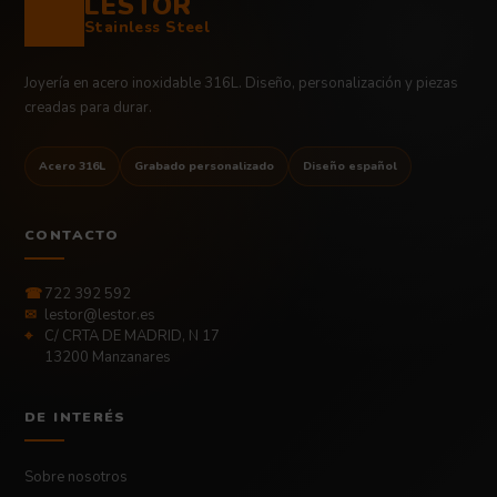
LESTOR
Stainless Steel
Joyería en acero inoxidable 316L. Diseño, personalización y piezas
creadas para durar.
Acero 316L
Grabado personalizado
Diseño español
CONTACTO
☎
722 392 592
✉
lestor@lestor.es
⌖
C/ CRTA DE MADRID, N 17
13200 Manzanares
DE INTERÉS
Sobre nosotros