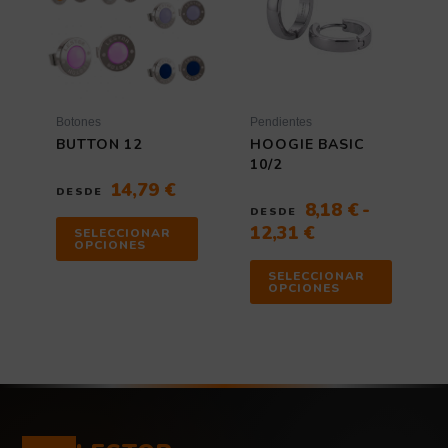
desde
variantes.
variantes
8,18 €
Las
Las
hasta
opciones
opciones
12,31 €
se
se
pueden
pueden
elegir
elegir
Botones
Pendientes
en
en
BUTTON 12
HOOGIE BASIC
la
la
10/2
página
página
14,79
€
DESDE
de
de
8,18
€
-
DESDE
producto
producto
12,31
€
SELECCIONAR
OPCIONES
SELECCIONAR
OPCIONES