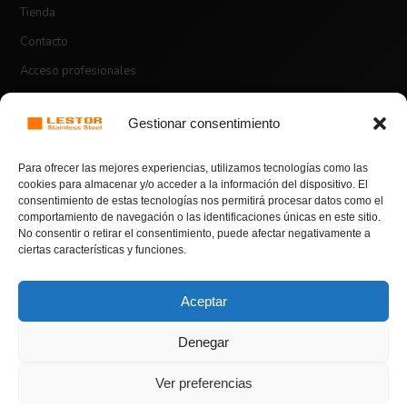
Tienda
Contacto
Acceso profesionales
Gestionar consentimiento
ASPECTOS LEGALES
Para ofrecer las mejores experiencias, utilizamos tecnologías como las
Aviso legal
cookies para almacenar y/o acceder a la información del dispositivo. El
consentimiento de estas tecnologías nos permitirá procesar datos como el
Política de envíos
comportamiento de navegación o las identificaciones únicas en este sitio.
BONO DE BIENVENIDA
No consentir o retirar el consentimiento, puede afectar negativamente a
Política de devoluciones y reembolsos
50% OFF
ciertas características y funciones.
Política de privacidad
Política de cookies
Aceptar
En compras superiores a 100€.
Denegar
Introduce el código de cupón
HOLA50
© Copyright 2026 | Todos los derechos reservados |
Lestor Stainless
Ver preferencias
para conseguir este descuento
Steel