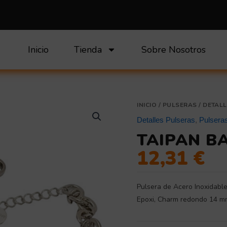
Inicio
Tienda
Sobre Nosotros
Taipan
INICIO
/
PULSERAS
/
DETALL
bangle
Detalles Pulseras
,
Pulsera
cantidad
TAIPAN B
12,31
€
Pulsera de Acero Inoxidabl
Epoxi, Charm redondo 14 