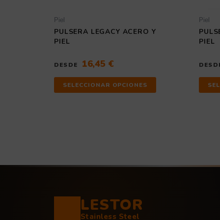
de
producto
Piel
Piel
PULSERA LEGACY ACERO Y
PULS
PIEL
PIEL
16,45
€
DESDE
DESD
SELECCIONAR OPCIONES
SE
LESTOR
Stainless Steel