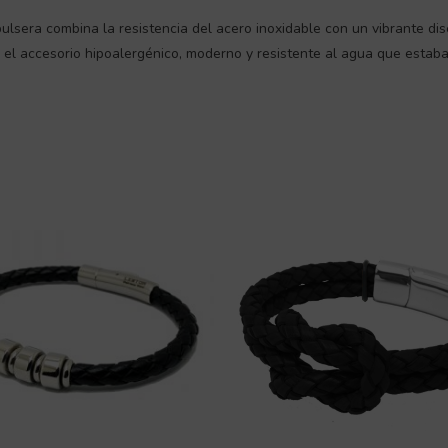
 pulsera combina la resistencia del acero inoxidable con un vibrante d
 Es el accesorio hipoalergénico, moderno y resistente al agua que esta
S
Rango
Este
producto
de
tiene
precios:
múltiples
desde
variantes.
20,58 €
Las
hasta
opciones
23,88 €
se
pueden
elegir
en
la
página