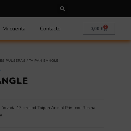
0
Mi cuenta
Contacto
Carrito
0,00
€
ES PULSERAS
/ TAIPAN BANGLE
s
ANGLE
e forzada 17 cm+ext Taipan Animal Print con Resina
mm