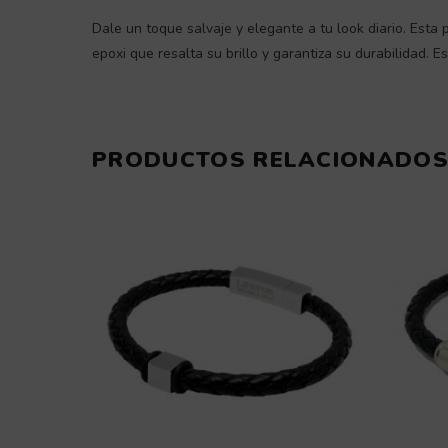
Dale un toque salvaje y elegante a tu look diario. Esta
epoxi que resalta su brillo y garantiza su durabilidad.
PRODUCTOS RELACIONADO
Este
producto
tiene
múltiples
variantes.
Las
opciones
se
pueden
elegir
en
la
página