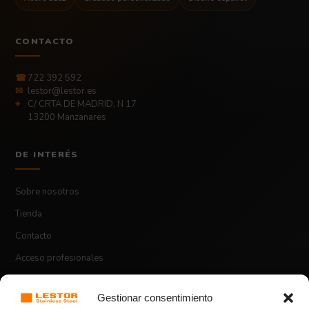
CONTACTO
☎
722 392 592
✉
lestor@lestor.es
⌖
C/ CRTA DE MADRID, N 17
13200 Manzanares
DE INTERÉS
Sobre nosotros
Tienda
Contacto
Acceso profesionales
Gestionar consentimiento
ASPECTOS LEGALES