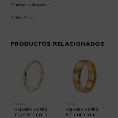
Terminación diamantada
IP Gold, 4 mm
PRODUCTOS RELACIONADOS
Rango
Este
Este
de
producto
producto
tiene
tiene
precios:
múltiples
múltiples
desde
variantes.
variantes
13,14 €
Las
Las
hasta
opciones
opciones
15,90 €
se
se
pueden
pueden
elegir
elegir
Alianzas
Alianzas
en
en
ALIANZA ACERO
ALIANZA ACERO
la
la
CLASSIC2 GOLD
BIT GOLD 316L