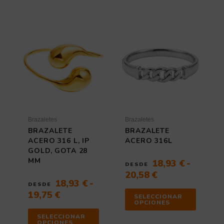
Rango
Rango
Este
Este
de
producto
de
producto
tiene
tiene
precios:
precios:
múltiples
múltiples
desde
desde
variantes.
variantes
18,93 €
18,93 €
Las
Las
hasta
hasta
opciones
opciones
19,75 €
20,58 €
se
se
pueden
pueden
elegir
elegir
Brazaletes
Brazaletes
en
en
BRAZALETE
BRAZALETE
la
la
ACERO 316 L, IP
ACERO 316L
página
página
GOLD, GOTA 28
de
de
MM
18,93
€
-
DESDE
producto
producto
20,58
€
18,93
€
-
DESDE
19,75
€
SELECCIONAR
OPCIONES
SELECCIONAR
OPCIONES