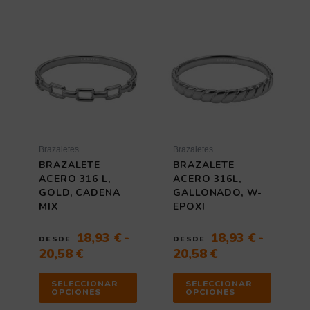
Rango
Rango
Este
Este
de
producto
de
producto
tiene
tiene
precios:
precios:
múltiples
múltiples
desde
desde
variantes.
variantes
18,93 €
18,93 €
Las
Las
hasta
hasta
opciones
opciones
20,58 €
20,58 €
se
se
pueden
pueden
elegir
elegir
Brazaletes
Brazaletes
en
en
BRAZALETE
BRAZALETE
la
la
ACERO 316 L,
ACERO 316L,
página
página
GOLD, CADENA
GALLONADO, W-
de
de
MIX
EPOXI
producto
producto
18,93
€
-
18,93
€
-
DESDE
DESDE
20,58
€
20,58
€
SELECCIONAR
SELECCIONAR
OPCIONES
OPCIONES