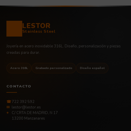
LESTOR
Stainless Steel
Joyería en acero inoxidable 316L. Diseño, personalización y piezas
creadas para durar.
Acero 316L
Grabado personalizado
Diseño español
CONTACTO
☎
722 392 592
✉
lestor@lestor.es
⌖
C/ CRTA DE MADRID, N 17
13200 Manzanares