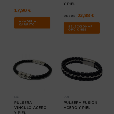
página
Y PIEL
de
17,90
€
producto
23,88
€
DESDE
AÑADIR AL
CARRITO
SELECCIONAR
OPCIONES
Rango
Este
Este
de
producto
producto
tiene
tiene
precios:
múltiples
múltiples
desde
variantes.
variantes
20,58 €
Las
Las
hasta
opciones
opciones
23,88 €
se
se
pueden
pueden
elegir
elegir
Piel
Piel
en
en
PULSERA
PULSERA FUSIÓN
la
la
VINCULO ACERO
ACERO Y PIEL
página
página
Y PIEL