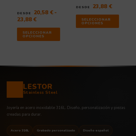
de
de
23,88
€
DESDE
producto
producto
20,58
€
-
DESDE
23,88
€
SELECCIONAR
OPCIONES
SELECCIONAR
OPCIONES
LESTOR
Stainless Steel
Joyería en acero inoxidable 316L. Diseño, personalización y piezas
creadas para durar.
Acero 316L
Grabado personalizado
Diseño español