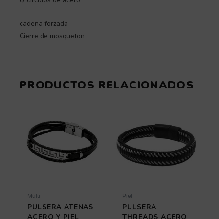
c/ circulos de acero
cadena forzada
Cierre de mosqueton
PRODUCTOS RELACIONADOS
Este
producto
tiene
múltiples
variantes
Las
opciones
se
pueden
elegir
Multi
Piel
en
PULSERA ATENAS
PULSERA
la
ACERO Y PIEL
THREADS ACERO