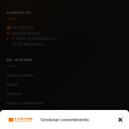
CONTACTO
☎
722 392 592
✉
lestor@lestor.es
⌖
C/ CRTA DE MADRID, N 17
13200 Manzanares
DE INTERÉS
Sobre nosotros
Tienda
Contacto
Acceso profesionales
Gestionar consentimiento
ASPECTOS LEGALES