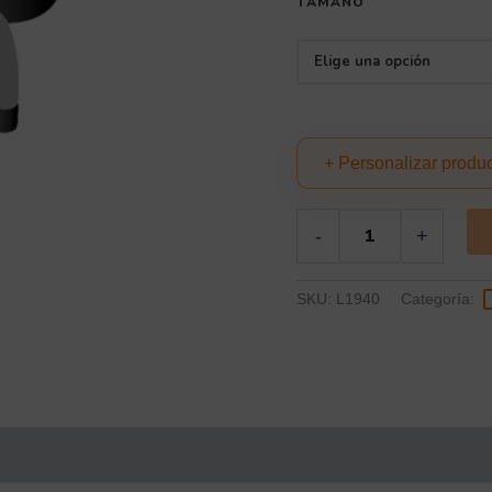
TAMAÑO
+ Personalizar produ
-
+
SKU:
L1940
Categoría: