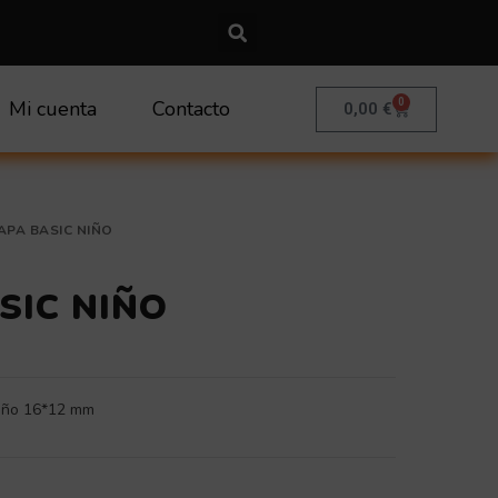
0
Mi cuenta
Contacto
Carrito
0,00
€
APA BASIC NIÑO
SIC NIÑO
niño 16*12 mm