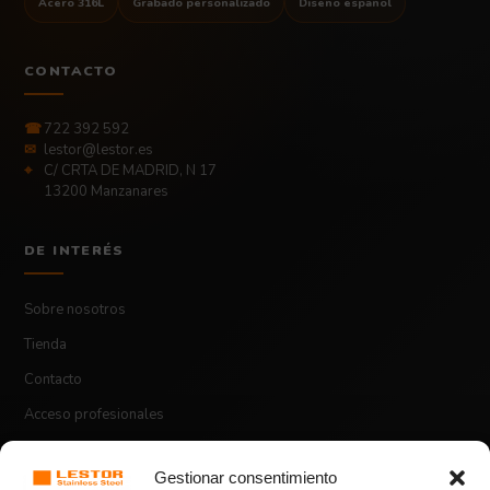
Acero 316L
Grabado personalizado
Diseño español
CONTACTO
☎
722 392 592
✉
lestor@lestor.es
⌖
C/ CRTA DE MADRID, N 17
13200 Manzanares
DE INTERÉS
Sobre nosotros
Tienda
Contacto
Acceso profesionales
Gestionar consentimiento
ASPECTOS LEGALES