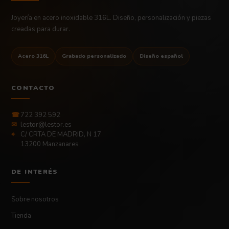
Joyería en acero inoxidable 316L. Diseño, personalización y piezas
creadas para durar.
Acero 316L
Grabado personalizado
Diseño español
CONTACTO
☎
722 392 592
✉
lestor@lestor.es
⌖
C/ CRTA DE MADRID, N 17
13200 Manzanares
DE INTERÉS
Sobre nosotros
Tienda