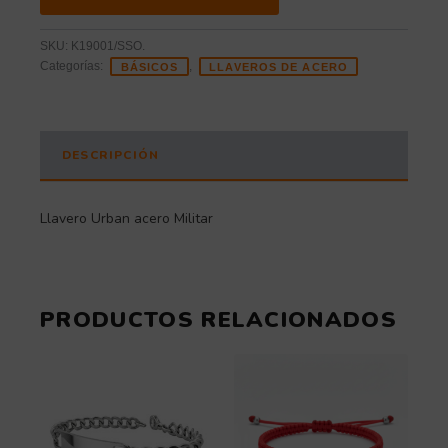
SKU:
K19001/SSO.
Categorías:
,
BÁSICOS
LLAVEROS DE ACERO
DESCRIPCIÓN
Llavero Urban acero Militar
PRODUCTOS RELACIONADOS
Rango
Este
Este
de
producto
producto
tiene
tiene
precios:
múltiples
múltiples
desde
variantes.
variantes