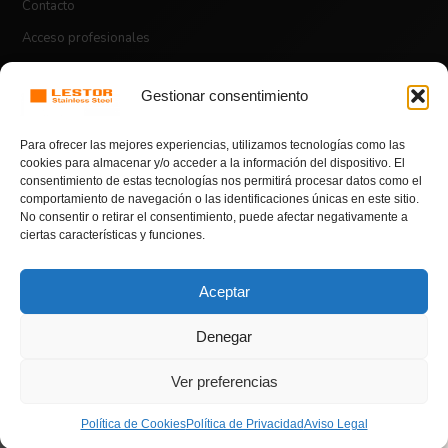
Contacto
Acceso profesionales
Gestionar consentimiento
ASPECTOS LEGALES
Para ofrecer las mejores experiencias, utilizamos tecnologías como las
Aviso legal
cookies para almacenar y/o acceder a la información del dispositivo. El
consentimiento de estas tecnologías nos permitirá procesar datos como el
Política de envíos
comportamiento de navegación o las identificaciones únicas en este sitio.
BONO DE BIENVENIDA
No consentir o retirar el consentimiento, puede afectar negativamente a
Política de devoluciones y reembolsos
50% OFF
ciertas características y funciones.
Política de privacidad
Política de cookies
Aceptar
En compras superiores a 100€.
Denegar
Introduce el código de cupón
HOLA50
© Copyright 2026 | Todos los derechos reservados |
Lestor Stainless
Ver preferencias
para conseguir este descuento
Steel
Diseño y desarrollo web por Konectalia
Política de Cookies
Política de Privacidad
Aviso Legal